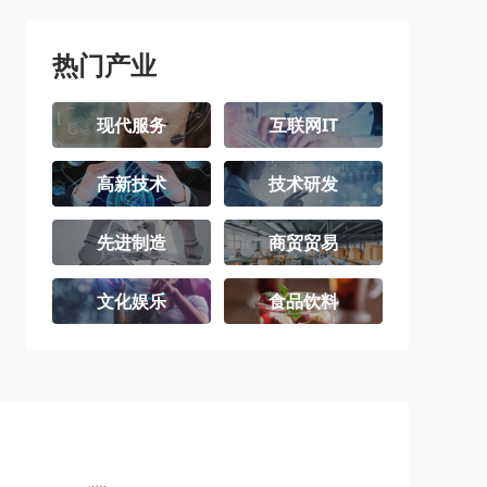
璧山区
梁平区
城口县
丰都县
垫江县
武隆区
热门产业
忠县
开州区
云阳县
现代服务
互联网IT
奉节县
巫山县
巫溪县
高新技术
技术研发
石柱土家族自
秀山土家族苗
酉阳土家族苗
治县
族自治县
族自治县
彭水苗族土家
江津区
合川区
先进制造
商贸贸易
族自治县
永川区
南川区
文化娱乐
食品饮料