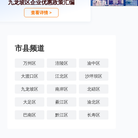
九龙坡区企业优惠政策汇编
查看详情 >
市县频道
万州区
涪陵区
渝中区
大渡口区
江北区
沙坪坝区
九龙坡区
南岸区
北碚区
大足区
綦江区
渝北区
巴南区
黔江区
长寿区
潼南区
铜梁区
荣昌区